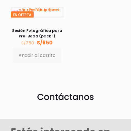
EN OFERTA
Sesión Fotográfica para
Pre-Boda (pack 1)
El
El
S/
650
S/
750
precio
precio
original
actual
Añadir al carrito
era:
es:
S/750.
S/650.
Contáctanos