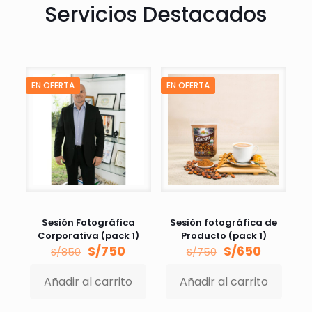
Servicios Destacados
EN OFERTA
EN OFERTA
Sesión Fotográfica
Sesión fotográfica de
Corporativa (pack 1)
Producto (pack 1)
El
El
El
El
S/
750
S/
650
S/
850
S/
750
precio
precio
precio
precio
original
actual
original
actual
Añadir al carrito
Añadir al carrito
era:
es:
era:
es:
S/850.
S/750.
S/750.
S/650.